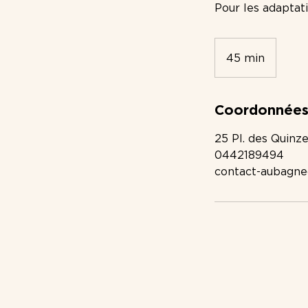
Pour les adaptati
45 min
4
5
m
i
Coordonnée
n
25 Pl. des Quinz
0442189494
contact-aubagne